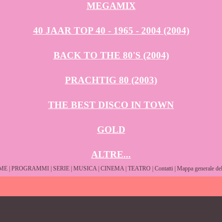
MEGAMIX
40 JAAR TOP 40 - 1965 - 2004 (2004)
BACK TO THE 80'S (2004)
PRACHTIG 80 (2003)
THE BEST DISCO IN TOWN
GOLD
ALTRE...
ME
|
PROGRAMMI
|
SERIE
|
MUSICA
|
CINEMA
|
TEATRO
|
Contatti
|
Mappa generale del