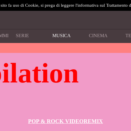
sito fa uso di Cookie, si prega di leggere l'informativa sul Trattamento d
MMI
SERIE
MUSICA
CINEMA
T
lation
POP & ROCK VIDEOREMIX