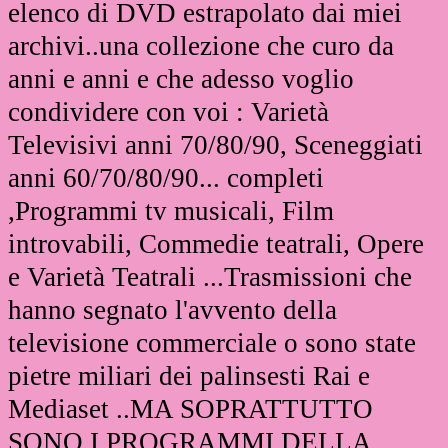
elenco di DVD estrapolato dai miei
archivi..una collezione che curo da
anni e anni e che adesso voglio
condividere con voi : V
arietà
Televisivi anni 70/80/90, S
ceneggiati
anni 60/70/80/90... completi
,P
rogrammi tv musicali, Film
introvabili, Commedie teatrali, Opere
e Varietà Teatrali ...
Trasmissioni che
hanno segnato l'avvento della
televisione commerciale o sono state
pietre miliari dei palinsesti Rai e
Mediaset ..MA SOPRATTUTTO
SONO I PROGRAMMI DELLA