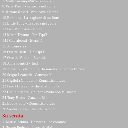
7. Gens - La stagione di un fiore
8. Patty Pravo - La spada nel cuore
9. Renato Rascel - Nevicava a Roma
10.Emiliana - La stagione di un fiore
11.Little Tony - La spada nel cuore
12.Pio - Nevicava a Roma
13.Mario Tessuto - TipiTipiTi'
14.I Camaleonti - Eternità
15.Antoine-Taxi
16.Orietta Berti - TipiTipiTi'
17.Ornella Vanoni - Eternità
18.Anna Identici - Taxi
19.Adriano Celentano - Chi non lavora non fa l'amore
20.Sergio Leonardi - Canzone blu
21.Gigliola Cinquetti - Romantico blues
22.Pino Donaggio - Che effetto mi fà
23.Claudia Mori - Chi non lavora non fa l'amore
24.Tony Renis - Canzone blu
25.Bobby Solo - Romantico blues
26.Sandie Shaw - Che effetto mi fà
3a serata
1. Marisa Sannia - L'amore è una colomba
2. Sergio Endrigo - L'arca di Noè