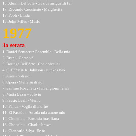
16. Alunni Del Sole - Guardi me,guardi lui
17. Riccardo Cocciante - Margherita
18. Pooh - Linda
19. John Miles - Music
1977
3a serata
1. Daniel Sentacruz Ensemble - Bella mia
2. Drupi - Come và
3. Bottega Dell'Arte - Che dolce lei
4. C. Berry & R. Johnson - It takes two
5. Aries - Soli noi
6. Opera - Stelle su di noi
7. Santino Rocchetti - I miei giorni felici
8. Matia Bazar - Solo tu
9. Fausto Leali - Vierno
10. Panda - Voglia di morire
11. El Pasador - Amada mia amore mio
12. Chocolats - Fantasia brasiliana
13. Chocolats - Charlie brown
14. Giancarlo Silva - Se io