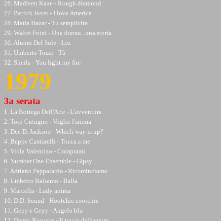
26. Madleen Kane - Rough diamond
27. Patrick Juvet - I love America
28. Matia Bazar - Tu semplicita
29. Walter Foini - Una donna...una storia
30. Alunni Del Sole - Liu
31. Umberto Tozzi - Tù
32. Sheila - You light my fire
1979
3a serata
1. La Bottega Dell'Arte - L'avventura
2. Toto Cutugno - Voglio l'anima
3. Dee D. Jackson - Which way is up?
4. Beppe Cantarelli - Tocca a me
5. Viola Valentino - Comprami
6. Number One Ensemble - Gipsy
7. Adriano Pappalardo - Ricominciamo
8. Umberto Balsamo - Balla
9. Marcella - Lady anima
10. D.D. Sound - Hootchie cootchie
11. Gepy e Gepy - Angelo blu
12. Demis Roussos - Il tocco dell'amore