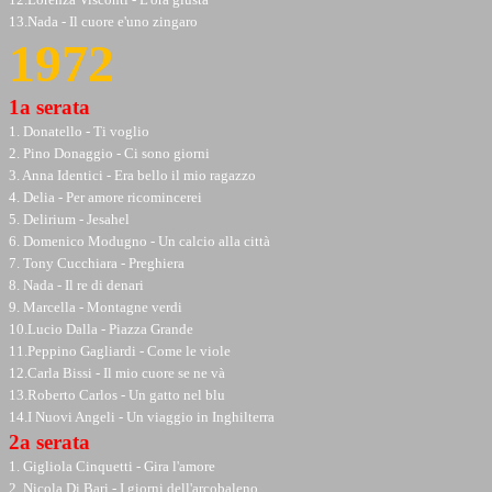
13.Nada - Il cuore e'uno zingaro
1972
1a serata
1. Donatello - Ti voglio
2. Pino Donaggio - Ci sono giorni
3. Anna Identici - Era bello il mio ragazzo
4. Delia - Per amore ricomincerei
5. Delirium - Jesahel
6. Domenico Modugno - Un calcio alla città
7. Tony Cucchiara - Preghiera
8. Nada - Il re di denari
9. Marcella - Montagne verdi
10.Lucio Dalla - Piazza Grande
11.Peppino Gagliardi - Come le viole
12.Carla Bissi - Il mio cuore se ne và
13.Roberto Carlos - Un gatto nel blu
14.I Nuovi Angeli - Un viaggio in Inghilterra
2a serata
1. Gigliola Cinquetti - Gira l'amore
2. Nicola Di Bari - I giorni dell'arcobaleno