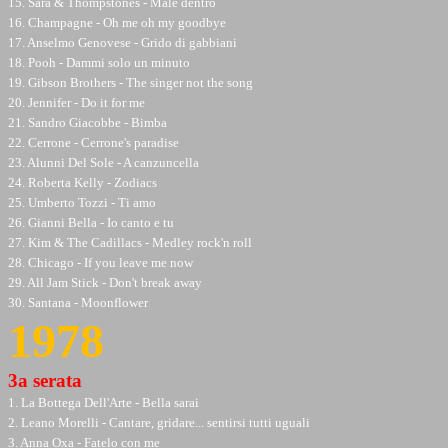
15. Sara & Thompstones - Male dentro
16. Champagne - Oh me oh my goodbye
17. Anselmo Genovese - Grido di gabbiani
18. Pooh - Dammi solo un minuto
19. Gibson Brothers - The singer not the song
20. Jennifer - Do it for me
21. Sandro Giacobbe - Bimba
22. Cerrone - Cerrone's paradise
23. Alunni Del Sole - A canzuncella
24. Roberta Kelly - Zodiacs
25. Umberto Tozzi - Ti amo
26. Gianni Bella - Io canto e tu
27. Kim & The Cadillacs - Medley rock'n roll
28. Chicago - If you leave me now
29. All Jam Stick - Don't break away
30. Santana - Moonflower
1978
3a serata
1. La Bottega Dell'Arte - Bella sarai
2. Leano Morelli - Cantare, gridare... sentirsi tutti uguali
3. Anna Oxa - Fatelo con me