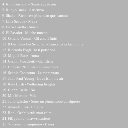
4. Rino Gaetano - Nuntereggae piu
5. Rudy's Brass - Il silenzio
6. Shake - Rien n'est plus beau que l'amour
7. Lina Savona - Maya
8. Enzo Carella - Amara
9. El Pasador - Mucho mucho
10. Ornella Vanoni - Gli amori finiti
11. Il Giardino Dei Semplici - Concerto in La minore
12. Riccardo Fogli - Io ti porto via
13. Miguel Bose - Anna
14. Gianni Mocchetti - Cantilena
15. Umberto Napolitano - Amiamoci
16. Schola Cantorum - La montanara
17. John Paul Young - Love is in the air
18. Kate Bush - Wuthering heights
19. Gianni Bella - No
20. Mia Martini - Vola
21. Julio Iglesias - Sono un pirata, sono un signore
22. Amanda Lear - Enigma
23. Ron - Occhi verdi mari calmi
24. Filipponio - L'avventuriero
25. Vincenzo Spampinato - E sera