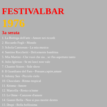
FESTIVALBAR
1976
3a serata
1. La Bottega dell'arte - Amore nei ricordi
2. Riccardo Fogli - Mondo
3. Schola Cantorum - La mia musica
4. Santino Rocchetti - Dolcemente bambina
5. Mia Martini - Che vuoi che sia... se t'ho aspettato tanto
6. Julio Iglesias - Se mi lasci non vale
7. Chanter Sisters - Side show
8. Il Guardiano del Faro - Pensare,capire,amare
9. Johnny Sax - Piccolo cielo
10. Chocolats - Ritmo tropical
11. Krisma - Amore
12. Marcella - Resta cu'mme
13. Le Orme - Canzone d'amore
14. Gianni Bella - Non si puo morire dentro
15. Drupi - Bella bellissima