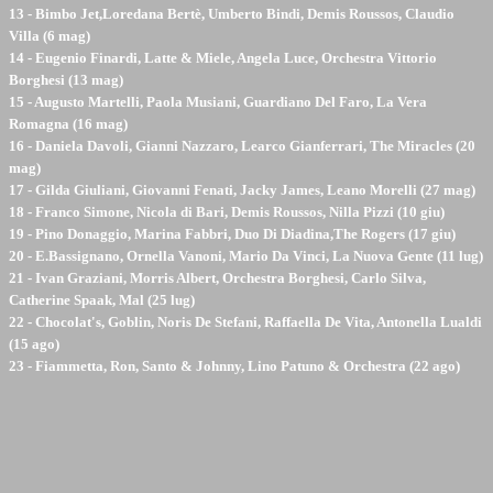
13 - Bimbo Jet,Loredana Bertè, Umberto Bindi, Demis Roussos, Claudio
Villa (6 mag)
14 - Eugenio Finardi, Latte & Miele, Angela Luce, Orchestra Vittorio
Borghesi (13 mag)
15 - Augusto Martelli, Paola Musiani, Guardiano Del Faro, La Vera
Romagna (16 mag)
16 - Daniela Davoli, Gianni Nazzaro, Learco Gianferrari, The Miracles (20
mag)
17 - Gilda Giuliani, Giovanni Fenati, Jacky James, Leano Morelli (27 mag)
18 - Franco Simone, Nicola di Bari, Demis Roussos, Nilla Pizzi (10 giu)
19 - Pino Donaggio, Marina Fabbri, Duo Di Diadina,The Rogers (17 giu)
20 - E.Bassignano, Ornella Vanoni, Mario Da Vinci, La Nuova Gente (11 lug)
21 - Ivan Graziani, Morris Albert, Orchestra Borghesi, Carlo Silva,
Catherine Spaak, Mal (25 lug)
22 - Chocolat's, Goblin, Noris De Stefani, Raffaella De Vita, Antonella Lualdi
(15 ago)
23 - Fiammetta, Ron, Santo & Johnny, Lino Patuno & Orchestra (22 ago)