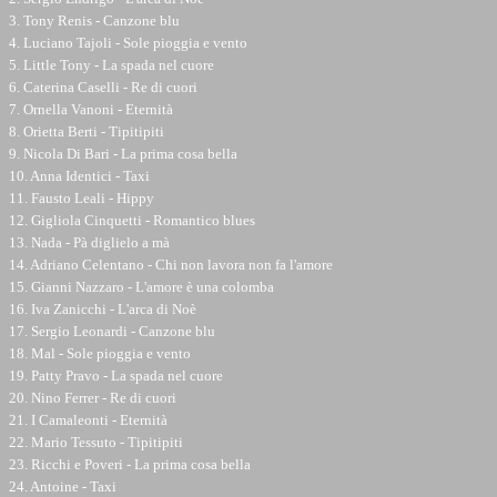
3. Tony Renis - Canzone blu
4. Luciano Tajoli - Sole pioggia e vento
5. Little Tony - La spada nel cuore
6. Caterina Caselli - Re di cuori
7. Ornella Vanoni - Eternità
8. Orietta Berti - Tipitipiti
9. Nicola Di Bari - La prima cosa bella
10. Anna Identici - Taxi
11. Fausto Leali - Hippy
12. Gigliola Cinquetti - Romantico blues
13. Nada - Pà diglielo a mà
14. Adriano Celentano - Chi non lavora non fa l'amore
15. Gianni Nazzaro - L'amore è una colomba
16. Iva Zanicchi - L'arca di Noè
17. Sergio Leonardi - Canzone blu
18. Mal - Sole pioggia e vento
19. Patty Pravo - La spada nel cuore
20. Nino Ferrer - Re di cuori
21. I Camaleonti - Eternità
22. Mario Tessuto - Tipitipiti
23. Ricchi e Poveri - La prima cosa bella
24. Antoine - Taxi