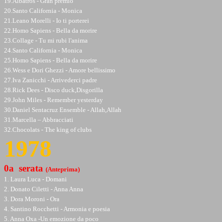
19.Albatros - Gran premio
20.Santo California - Monica
21.Leano Morelli - Io ti porterei
22.Homo Sapiens - Bella da morire
23.Collage - Tu mi rubi l'anima
24.Santo California - Monica
25.Homo Sapiens - Bella da morire
26.Wess e Dori Ghezzi - Amore bellissimo
27.Iva Zanicchi - Arrivederci padre
28.Rick Dees - Disco duck,Disgorilla
29.John Miles - Remember yesterday
30.Daniel Sentacruz Ensemble - Allah,Allah
31.Marcella – Abbracciati
32.Chocolats - The king of clubs
1978
0a serata
(Anteprima)
1. Laura Luca - Domani
2. Donato Ciletti - Anna Anna
3. Dora Moroni - Ora
4. Santino Rocchetti - Armonia e poesia
5. Anna Oxa -Un emozione da poco