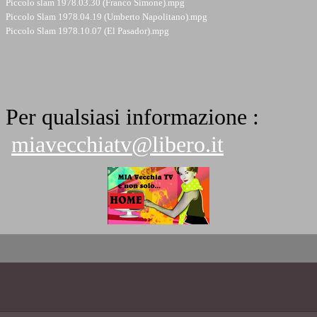
Piccolo slam 1978.03.30 (Franco Simone).mpg
Piccolo Slam 1978.04.19 (Umberto Napolitano).mpg
Piccolo Slam 1978.10.07 (El Pasador).mpg
Per qualsiasi informazione :
miavecchiatv@libero.it