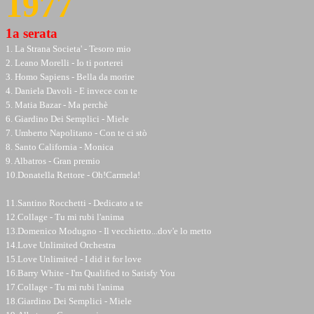
1977
1a serata
1. La Strana Societa' - Tesoro mio
2. Leano Morelli - Io ti porterei
3. Homo Sapiens - Bella da morire
4. Daniela Davoli - E invece con te
5. Matia Bazar - Ma perchè
6. Giardino Dei Semplici - Miele
7. Umberto Napolitano - Con te ci stò
8. Santo California - Monica
9. Albatros - Gran premio
10.Donatella Rettore - Oh!Carmela!
11.Santino Rocchetti - Dedicato a te
12.Collage - Tu mi rubi l'anima
13.Domenico Modugno - Il vecchietto...dov'e lo metto
14.Love Unlimited Orchestra
15.Love Unlimited - I did it for love
16.Barry White - I'm Qualified to Satisfy You
17.Collage - Tu mi rubi l'anima
18.Giardino Dei Semplici - Miele