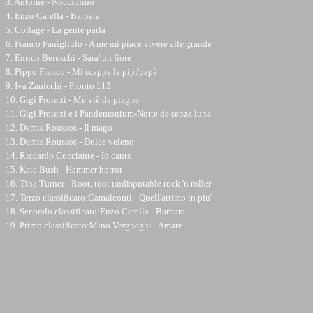
3. Antoine - Nocciolino
4. Enzo Carella - Barbara
5. Collage - La gente parla
6. Franco Fanigliulo - A me mi piace vivere alle grande
7. Enrico Beruschi - Sara' un fiore
8. Pippo Franco - Mi scappa la pipi'papà
9. Iva Zanicchi - Pronto 113
10. Gigi Proietti - Me viè da piagne
11. Gigi Proietti e i Pandemonium-Notte de senza luna
12. Demis Roussos - Il mago
13. Demis Roussos - Dolce veleno
14. Riccardo Cocciante - Io canto
15. Kate Bush - Hammer horror
16. Tina Turner - Root, toot undisputable rock 'n roller
17. Terzo classificato:Camaleonti - Quell'attimo in piu'
18. Secondo classificato:Enzo Carella - Barbara
19. Primo classificato:Mino Vergnaghi - Amare