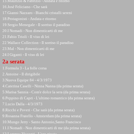
15.Maurizio & Fabrizio - Andata e ritorno
16.Josè Feliciano - Che sarà
17.Gianni Nazzaro - Bianchi cristalli sereni
18.Protagonisti - Andata e ritorno
19.Sergio Menegale - Il sorriso il paradiso
20.I Nomadi - Non dimenticarti di me
21.Fabio Trioli - Il viso di lei
22.Wallace Collection - Il sorriso il paradiso
23.Mal - Non dimenticarti di me
24.I Giganti - Il viso di lei
2a serata
1.Formula 3 - La folle corsa
2.Antoine - Il dirigibile
3.Nuova Equipe 84 - 4/3/1973
4.Caterina Caselli - Ninna Nanna (da prima serata)
5.Marisa Sannia - Com'e dolce la sera (da prima serata)
6.Peppino di Capri - L'ultimo romantico (da prima serata)
7.Lucio Dalla - 4/3/1973
8.Ricchi e Poveri - Che sarà (da prima serata)
9.Rosanna Fratello - Amsterdam (da prima serata)
10.Mungo Jerry - Santo Antonio,Santo Francisco
11.I Nomadi - Non dimenticarti di me (da prima serata)
12.Lorenza Visconti - L'ora giusta