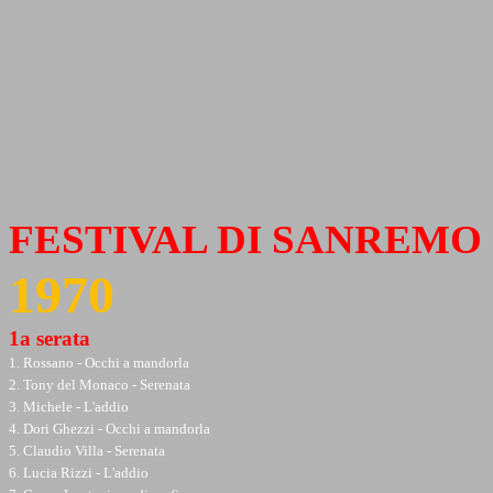
FESTIVAL DI SANREMO
1970
1a serata
1. Rossano - Occhi a mandorla
2. Tony del Monaco - Serenata
3. Michele - L'addio
4. Dori Ghezzi - Occhi a mandorla
5. Claudio Villa - Serenata
6. Lucia Rizzi - L'addio