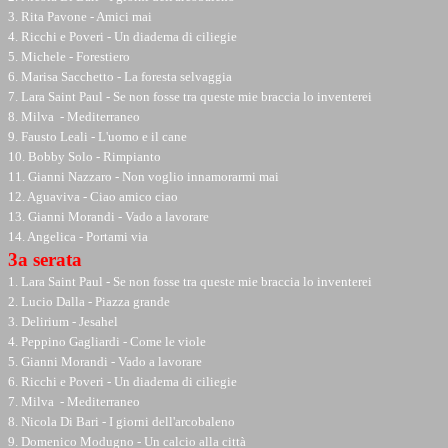
3. Rita Pavone - Amici mai
4. Ricchi e Poveri - Un diadema di ciliegie
5. Michele - Forestiero
6. Marisa Sacchetto - La foresta selvaggia
7. Lara Saint Paul - Se non fosse tra queste mie braccia lo inventerei
8. Milva - Mediterraneo
9. Fausto Leali - L'uomo e il cane
10. Bobby Solo - Rimpianto
11. Gianni Nazzaro - Non voglio innamorarmi mai
12. Aguaviva - Ciao amico ciao
13. Gianni Morandi - Vado a lavorare
14. Angelica - Portami via
3a serata
1. Lara Saint Paul - Se non fosse tra queste mie braccia lo inventerei
2. Lucio Dalla - Piazza grande
3. Delirium - Jesahel
4. Peppino Gagliardi - Come le viole
5. Gianni Morandi - Vado a lavorare
6. Ricchi e Poveri - Un diadema di ciliegie
7. Milva - Mediterraneo
8. Nicola Di Bari - I giorni dell'arcobaleno
9. Domenico Modugno - Un calcio alla città