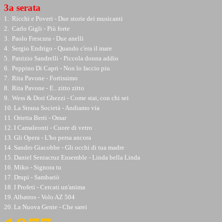
3a serata
1. Ricchi e Poveri - Due storie dei musicanti
2. Carlo Gigli - Più forte
3. Paolo Frescura - Due anelli
4. Sergio Endrigo - Quando c'era il mare
5. Patrizio Sandrelli - Piccola donna addio
6. Peppino Di Capri - Non lo faccio piu
7. Rita Pavone - Fortissimo
8. Rita Pavone - E.. zitto zitto
9. Wess & Dori Ghezzi - Come stai, con chi sei
10. La Strana Società - Andiamo via
11. Orietta Berti - Omar
12. I Camaleonti - Cuore di vetro
13. Gli Opera - L'ho persa ancora
14. Sandro Giacobbe - Gli occhi di tua madre
15. Daniel Sentacruz Ensemble - Linda bella Linda
16. Miko - Signora tu
17. Drupi - Sambariò
18. I Profeti - Cercati un'anima
19. Albatros - Volo AZ 504
20. La Nuova Gente - Che sarei