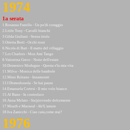
1974
1a serata
1.Rosanna Fratello - Un po'di coraggio
2.Little Tony - Cavalli bianchi
3.Gilda Giuliani - Senza titolo
5.Orietta Berti - Occhi rossi
6.Nicola di Bari - Il matto del villaggio
7.Les Charlots - Mon Ami Tango
8.Valentina Greco - Notte dell'estate
10.Domenico Modugno - Questa e'la mia vita
11.Milva - Monica delle bambole
12.Mino Reitano - Innamorati
13.I Domodossola - Se hai paura
14.Emanuela Cortesi - Il mio volo bianco
15.Al Bano - In controluce
16.Anna Melato - Sta'piovendo dolcemente
17.Mouth e Macneal - Ah!L'amore
18.Iva Zanicchi - Ciao cara,come stai?
1976