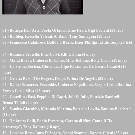
01 - Bottega Dell'Arte, Paola Orlandi, Gino Paoli, Gigi Proietti (18 feb)
02 - Bulldog, Rossella Valenti, Al Bano, Tony Santagata (19 feb)
03 - Francesco Calabrese, Dalida, I Beans, Ester Phillips, Little Tony (26 feb)
04 - Rosanna Fratello, Pino Calvi, F.lli Grimm (4 mar)
05 - Matia Bazar, Umberto Balsamo, Mino Reitano, Betty Curtis (11 mar)
06 - La Strana Società, Giovanna, Gipo Farassino, Orchestra Casadei (18
mar)
07 - Orietta Berti, The Rogers, Drupi, Wilma De Angelis (25 mar)
08 - Daniel Sentacruz Ensemble, Umberto Napolitano, Sergio Centi, Romina
Power, Carlo Silva (28 mar)
09 - Castellina Pasi, Peppino Di Capri, Juli & Julie, Patrizio Sandrelli,
Bruno Telloli (4 apr)
10 - Sandro Giacobbe, Miranda Martino, Patricia Lavila, Santino Rocchetti
(11 apr)
11 - Ombretta Colli, Paolo Frescura, Coretto di Niny Comolli "la
tartaruga", Tony Dallara (18 apr)
12 - Luciano Rossi, Aura D'Angelo, Nanni Svampa, Donato Ciletti (25 apr)